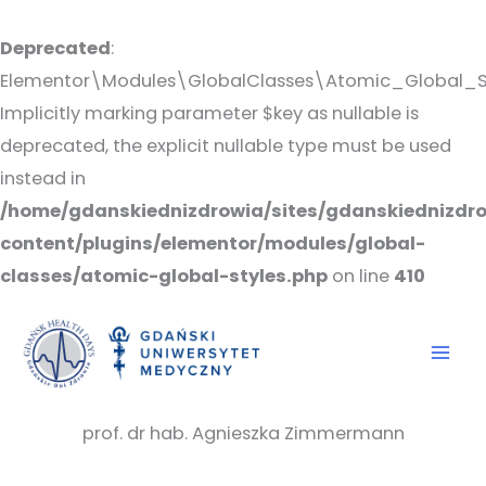
Przejdź
do
Deprecated
:
treści
Elementor\Modules\GlobalClasses\Atomic_Global_St
Implicitly marking parameter $key as nullable is
deprecated, the explicit nullable type must be used
instead in
/home/gdanskiednizdrowia/sites/gdanskiednizdro
content/plugins/elementor/modules/global-
classes/atomic-global-styles.php
on line
410
prof. dr hab. Agnieszka Zimmermann