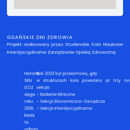
GDAŃSKIE DNI ZDROWIA
Projekt realizowany przez
Studenckie Koło Naukowe
I
nterdyscyplinarne Zarządzanie O
pieką Zdrowotną
Historia
Rok 2023 był przełomowy, gdy
SKN
w strukturach koła powołano aż trzy n
IZOZ
sekcje:
sięga
– Badania Kliniczne
roku
– Sekcja Ekonomiczno-Zarządcza
2019,
– Sekcja Interdyscyplinarna
kiedy
to
odbyło